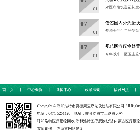
07
对医疗垃圾登记制度
01
07
借鉴国内外先进
焚烧会产生二恶英等
01
07
规范医疗废物处
今年以来，区卫生监
01
首 页
丨
中心概况
丨
新闻中心
丨
政策法规
丨
辐射网点
丨
Copyright © 呼和浩特市奕德康医疗垃圾处理有限公司 All Rights 
电话：0471-5251128 地址：呼和浩特市土默特大桥
呼和浩特医疗废物回收
呼和浩特医疗废物处理
内蒙古医疗废
友情链接：
内蒙古网站建设