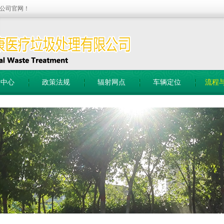
公司官网！
闻中心
政策法规
辐射网点
车辆定位
流程
1
1
2
2
3
3