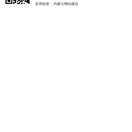
友情链接：
内蒙古网站建设