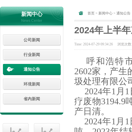
新闻中心
首页
>
新闻中心
>
通知公告
News Center
2024年上
公司新闻
Time: 2024-07-29 09:34:26 浏览次
行业新闻
呼和浩特市
2602
家，产生
通知公告
圾处理有限公
环境新闻
2024
年
1
月
1
疗废物
3194.9
省内新闻
产日清。
2024
年
1
月
1
吨，
2023
年结